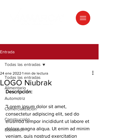
Entrada
Todas las entradas
24 ene 2022
1 min de lectura
Todas las entradas
LOGO Niubrak
Alimentario
Descripción: 
Automotriz
"Lorem ipsum dolor sit amet, 
Comercialización
consectetur adipiscing elit, sed do 
Construcción
eiusmod tempor incididunt ut labore et 
dolore magna aliqua. Ut enim ad minim 
Educación
veniam, quis nostrud exercitation 