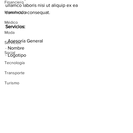
Financiero
ullamco laboris nisi ut aliquip ex ea 
Manufactura
commodo consequat. 
Médico
Servicios: 
Moda
· Asesoría General 
Servicios
· Nombre
Social
· Logotipo
Tecnología
Transporte
Turismo