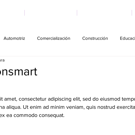
NICIO
SERVICIOS
NOSOTROS
Automotriz
Comercialización
Construcción
Educac
ura
oda
Servicios
Social
Tecnología
Transporte
nsmart
t amet, consectetur adipiscing elit, sed do eiusmod tempo
na aliqua. Ut enim ad minim veniam, quis nostrud exercita
ip ex ea commodo consequat. 