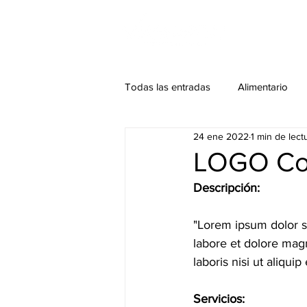
I
Todas las entradas
Alimentario
24 ene 2022
1 min de lect
Manufactura
Médico
M
LOGO Co
Descripción: 
"Lorem ipsum dolor si
labore et dolore mag
laboris nisi ut aliqu
Servicios: 