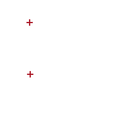
+
+
+